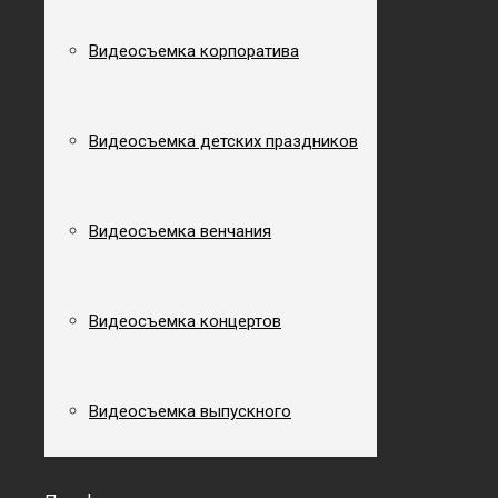
Лазерные дальномеры и измерительные ленты.
Сроки и стоимость выполнения работ по фа
Видеосъемка корпоратива
Сроки и
стоимость
выполнения работ по
съемки
фасадов, 
Видеосъемка детских праздников
Общая площадь фасада здания;
Количество и сложность конструктивных элементов
Скопление фасадов с малыми формами и архитекту
Необходимый результат работы (классические испо
Видеосъемка венчания
Требования к точности выполненных работ и выбра
Климатические условия работы объекта и его доступ
Видеосъемка концертов
Обмерные работы
Видеосъемка выпускного
Они включают определение формы, размера, геометрии, к
размеры: сечения конструкций, высота колон, длина про
здания. Вертикальность несущих элементов, соответстви
не только гражданские и промышленные здания, но и о