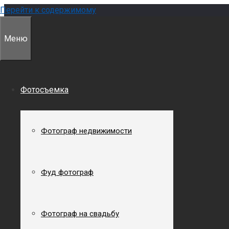
Перейти к содержимому
Меню
Фотосъемка
Фотограф недвижимости
Главная
»
Фасадная съемка
Фуд фотограф
Фасадная съемка
Фотограф на свадьбу